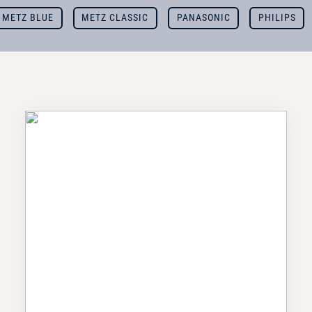
METZ BLUE
METZ CLASSIC
PANASONIC
PHILIPS