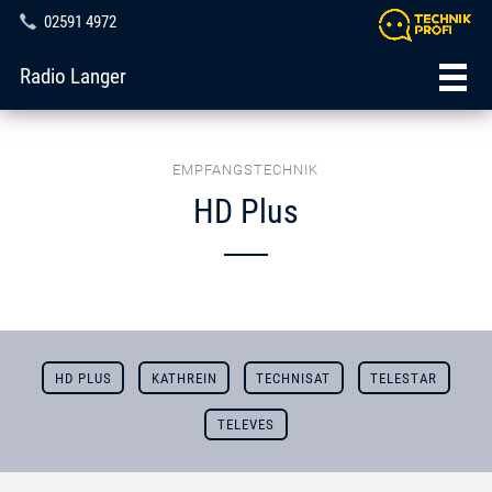
02591 4972
Radio Langer
EMPFANGSTECHNIK
HD Plus
HD PLUS
KATHREIN
TECHNISAT
TELESTAR
TELEVES